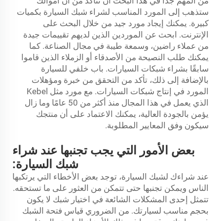
من المهم جدًا في هذا البحث أن تتأكد من أن أموالك
ستذهب إلى المورد المناسب لشراء شبك السيارة بكميات
كبيرة. يمكنك إيجاد مورد جيد من خلال البحث على
الإنترنت. ابحث عن الموردين الذين لديهم تقييمات جيدة
من عملاء راضين، وسمعة طيبة في مجال الصناعة. كما
يمكنك طلب النصيحة من الأصدقاء أو الزملاء الذين قاموا
سابقًا بشراء شبكات السيارات.
باب خلفي للسيارة
بالإضافة إلى ذلك، تأكد من التحقق من خبرة ومؤهلات
المورد في إنتاج شبكات السيارات. مع مورد مثل Kebel
الذي يعمل في هذا المجال منذ أكثر من 50 عامًا وما زال
يؤمن بالجودة العالية، يمكنك الاعتماد على أن منتجك
سيكون وفق المعايير المطلوبة.
بعض الأمور التي يجب تجنبها عند شراء
شبك السيارة:
عند شراءك لشبك السيارة، توجد بعض الأخطاء التي يرتكبها
الناس ويمكن تجنبها حتى تتمكن من العثور على ما تستحقه.
تتمثل إحدى المشكلات الشائعة في اختيار شبك لا يكون
بحجم مناسب لسيارتك. من الضروري قياس فتحة الشبك