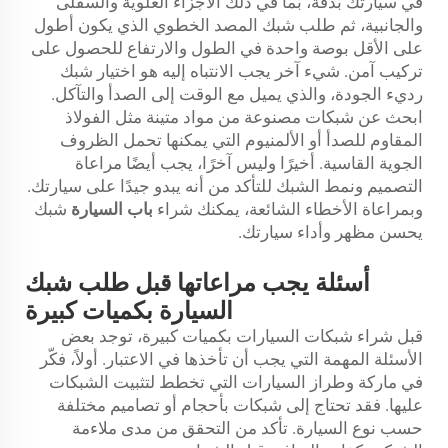
في سيارتك بدقة، بما في ذلك الأجزاء العلوية والسفلى
والجانبية، ثم طلب شبك المصد الخطوي الذي يكون أطول
على الأقل بوصة واحدة في الطول والارتفاع للحصول على
تركيب آمن. شيء آخر يجب الانتباه إليه هو اختيار شبك
رديء الجودة، والذي يميل مع الوقت إلى الصدأ والتآكل.
ابحث عن شبكات مصنوعة من مواد متينة مثل الفولاذ
المقاوم للصدأ أو الألمنيوم التي يمكنها تحمل الظروف
الجوية القاسية. أخيرًا وليس آخرًا، يجب أيضًا مراعاة
التصميم ونمط الشبك للتأكد من أنه يبدو جيدًا على سيارتك.
وبمراعاة الأخطاء الشائعة، يمكنك شراء
باب السيارة
شبك
يحسن مظهر وأداء سيارتك.
أسئلة يجب مراعاتها قبل طلب شبك
السيارة بكميات كبيرة
قبل شراء شبكات السيارات بكميات كبيرة، توجد بعض
الأسئلة المهمة التي يجب أن تأخذها في الاعتبار. أولاً، فكّر
في ماركة وطراز السيارات التي تخطط لتثبيت الشبكات
عليها. فقد تحتاج إلى شبكات بأحجام أو تصاميم مختلفة
حسب نوع السيارة. تأكد من التحقق من مدى ملاءمة