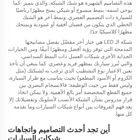
هذه التصاميم الشهيرة هو شبك الشبكة، والذي يتميز -كما
يوحي اسمه- بنمط منسوج أو شبكي يمنح مظهرًا رياضيًا
للسيارة ذات التصميم العصري. ونمط آخر هو الشبك
الخطي الذي يتكون من قضبان أفقية أو عمودية ويمنحك
مظهرًا كلاسيكيًا جدًا.
شبكة الـ LED هي خيار آخر مفضّل بفضل مصابيحها
المدمجة التي توفر رؤية أفضل ومظهرًا أنيقًا. ومن الخيارات
الجذابة الأخرى شبكات العسل ذات النمط السداسي،
والتي تُبرز سيارتك بمظهر فريد وعصري. كما ينبغي أن تأخذ
بعين الاعتبار نوع التشطيب الذي ترغب به لشبكتك (مثل
الكروم أو الأسود المطفو) بحيث يتناسب مع طراز السيارة،
وليس فقط من حيث الوظيفة؛ فالانسجام البصري بين
جميع القطع المخصصة أمر بالغ الأهمية. ولا يمكن اتخاذ
قرار مدروس بشأن الشبكة الأنسب لأسلوبك وتفضيلاتك إلا
بعد فهم الفروقات بين أنواع شبكات السيارات وما تقدمه
كل منها.
أين تجد أحدث التصاميم واتجاهات
شبكات السيارات