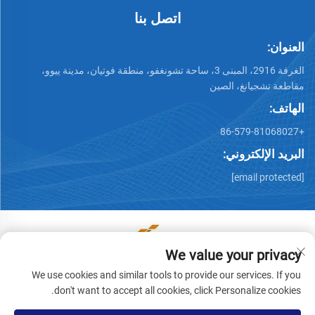
اتصل بنا
العنوان:
الغرفة 2916، المبنى 3، ساحة تشونغفو، منطقة فوتيان، مدينة ييوو،
مقاطعة تشجيانغ، الصين
الهاتف:
+86-579-81068027
البريد الإلكتروني:
[email protected]
We value your privacy
حقوق الطبع والنشر © يووو رونوين للاستيراد والتصدير المحدودة.
We use cookies and similar tools to provide our services. If you
جميع الحقوق محفوظة -
سياسة الخصوصية
don't want to accept all cookies, click Personalize cookies.