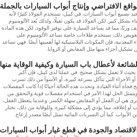
واقع الافتراضي وإنتاج أبواب السيارات بالجملة
عند تصنيع أبواب السيارات. في كيبل، نستخدم الفولاذ كثيرًا لأنه
 بشكل كبير. لكن الفولاذ قد يكون ثقيلًا، ولذلك يُعد الألومنيوم
 وزنًا، مما قد يساعد السيارة على توفير الوقود، لكن هذه المادة
لتعويض ذلك، نستخدم طلاءات خاصة تساعد الألومنيوم على
ء المعدنية، فإن المكونات البلاستيكية لها أهميتها أيضًا. فهي تساعد
تشكيل أجزاء منها مثل المقابض أو الزوايا.
شائعة لأعطال باب السيارة وكيفية الوقاية منها
بحيث لا تعمل بشكل صحيح. في عملنا لدى كيبل، فإن أكبر
أو الأجزاء التي تتآكل بسرعة كبيرة، أو الأسوأ من ذلك تسرب
تح فجأة أثناء القيادة. وتحدث هذه الحالة أحيانًا إذا كانت المفصلات
ويتمثل الحل لهذا الأمر في استخدام مفصلات قوية والتحقق من
خرى هي أن القفل أو المقابض سهلة الكسر. وعندما يتعطل القفل،
ب أو إغلاقه، مما يؤدي إلى مشكلة كبيرة. وللوقاية من ذلك، نختار
لأبواب. كما أن التسربات المائية تمثل أيضًا مصدر إزعاج.
 الاقتصاد والجودة في قطع غيار أبواب السيارات