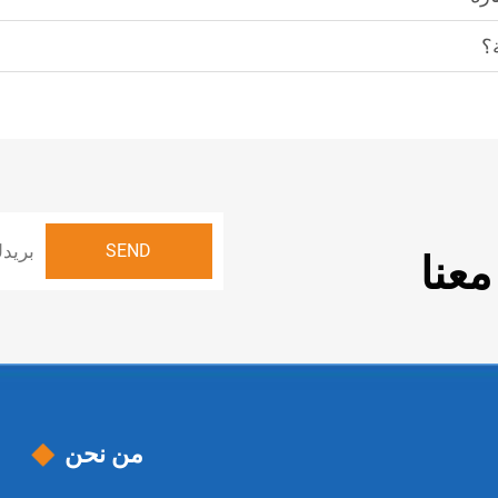
؟
عنا
من نحن