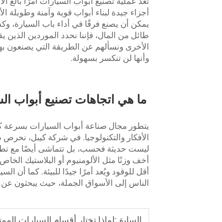
تُعد عملية تصنيع أبواب السيارات أمرًا بالغ 
أجزاء جيدة لبناء أبواب قوية وآمنة وطويلة ا
يمكن أن يصنع فرقًا في أداء باب السيارة، وكذل
طائل من المال، فإننا نحدد الموردين الذين يق
الأخرى ونسألهم عن الطريقة التي يصنعون بها أ
وأنها لن تنكسر بسهولة.
ما هي اتجاهات تصنيع أبواب الس
يتطور مجال صناعة أبواب السيارات بسرعة ك
الأفكار والتكنولوجيا. في شركة كيبل، نحرص د
ليست حديثة فحسب، بل تتماشى أيضًا مع تطلعا
أخف وزنًا مثل الألومنيوم أو البلاستيك الخاص
أقل للوقود ويُعد أمرًا جيدًا للبيئة. كما أن ا
الناس إلى الأسواق الجملة، حيث يبحثون عن
السابق:
لماذا تختار أقسام السيارات الممت