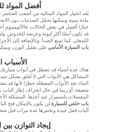
أفضل المواد لل
يُعد اختيار المواد المثالية من أصعب العناصر 
مادة متينة ويمكنها تحمّل الصدمات دون الانحناء
خيارًا أفضل في بعض الحالات. فالألومنيوم أخف
قد تكون أيضًا أكثر ليونة وعرضة للخدوش. و
اللمعان، كما تمنع الصدأ. وبالإضافة إلى الأجزا
باب السيارة الأمامي
على تقليل الوزن، ويمكن 
الأسباب ال
هناك عدة أشياء قد تتعطل في أبواب سيارتك 
المشاكل هي الأبواب التي لا تُغلق بشكل جيد 
الماء. تعد الأبواب المعطلة خطرًا لأنها قد تنف
ضعيفة، أو ربما في حال انحراف إطار الباب. 
المفصلات باستمرار عند أخذها. المشكلة الأ
باب خلفي للسيارة
لن يكون بالإمكان فتح البا
آليات قفل جيدة ونختبرها عدة مرات قبل شحن ا
إيجاد التوازن بين