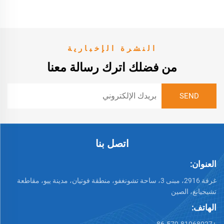
النشرة الإخبارية
من فضلك اترك رسالة معنا
اتصل بنا
العنوان:
غرفة 2916، مبنى 3، ساحة تشونغفو، منطقة فوتيان، مدينة ييو، مقاطعة
تشيجيانغ، الصين
الهاتف: