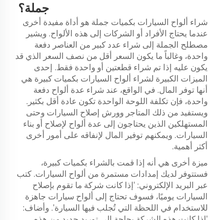
جملة؟
شراء ألواح السيارات بكميات جملة هو أداة مفيدة أخرى
عندما يحتاج الأفراد أو الشركات إلى هذه الألواح. ويشير
مصطلح الجملة إلى شراء عدد كبير من العناصر دفعة
واحدة، وغالباً ما يكون السعر أقل من نصف السعر الذي قد
يكون عليه إذا تم شراء قطعتين أو واحدة فقط. إحدى
الميزات الكبيرة لشراء ألواح السيارات بكميات كبيرة هي
أنها توفر المال. في الواقع، عند شراء عدة ألواح دفعة
واحدة، فإن تكلفة اللوحة الواحدة تكون عادة أقل بكثير.
ويستفيد من ذلك المتاجر وورش إصلاح السيارات وحتى
المستهلكين الذين يحتاجون إلى عدة ألواح لإصلاح أو بناء
السيارات. ويمكنهم توفير المال لإنفاقه على أمور أخرى
أكثر أهمية.
ميزة أخرى هي أنه إذا قمت بالشراء بكميات كبيرة،
فستتوفر لديك إمدادات مستمرة من ألواح السيارات. كتب
عبر البريد الإلكتروني: 'إذا كانت شركة ما تقوم بإصلاح
السيارات يوميًا، فسوف تحتاج إلى ألواح سيارات جاهزة
للاستخدام في اللحظة التي تُجلب فيها السيارة'. وأضاف:
'إذا كانت هذه الشركة بحاجة إلى توريد جديد من هذه