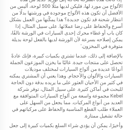
الألواح من مورد لها، فليكن لديها مثلًا 500 لوحة، أليس من
الأفضل أن تكون هذه الألواح موجودة في ورشتها بدلًا من
انتظار شحنة قد تكون جديدة؟ هذا يمكّنها من العمل بشكل
أسرع والحفاظ على رضا عملائها. على سبيل المثال، إذا
كان باب أو غطاء محرك إحدى السيارات في الورشة تالفًا،
يمكن إصلاحه بسرعة لأن الورشة لديها بالفعل لوحة بديلة
متوفرة في المخزون.'
بالإضافة إلى ذلك، عندما تشتري بكميات كبيرة، فإنك عادةً
تحصل على منتجات جيدة. غالبًا ما يخزن الموزعون الجملة
أنواعًا عديدة من ألواح السيارات لمختلف موديلات
السيارات والألوان والأحجام. وهذا يعني أن المشتري يمكنه
في كثير من الأحيان العثور على ما يريده بدقة دون الحاجة
للبحث في أماكن كثيرة. على سبيل المثال، توفر شركة
Kebel مجموعة واسعة من ألواح السيارات المتوافقة مع
العديد من أنواع المركبات. مما يجعل من السهل على
العملاء طلب القطع المناسبة والحفاظ على مركباتهم في
حالة تشغيل ممتازة.
وأخيرًا، يمكن أن يؤدي شراء السلع بكميات كبيرة إلى جعل