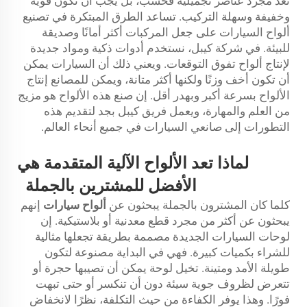
تعد مجرد عناصر تجميلية فحسب، بل يجب أن تكون قوية
وخفيفة وسهلة التركيب. تساعد الطرق المبتكرة في تصنيع
ألواح السيارات على جعل المركبات أكثر أمانًا وصديقة
للبيئة. في شركة كيبل، نستخدم أدوات ذكية ومواد جديدة
لإنتاج ألواح تفوق التوقعات. ويعني ذلك أن السيارات يمكن
أن تكون أخف وزنًا ولكنها أكثر متانة، ويمكن للمصانع إنتاج
الألواح بسرعة أكبر وبهدر أقل. إن صنع هذه الألواح هو مزيج
من العلم والمهارة، ويعمل فريق كيبل بجد لتقديم هذه
التطورات إلى صانعي السيارات في جميع أنحاء العالم.
لماذا تعد الألواح الآلية المتقدمة هي
الأفضل للمشترين بالجملة
كلما كان المشترون بالجملة يبحثون عن
ألواح سيارات
إنهم
يبحثون عن أكثر من مجرد قطع معدنية أو بلاستيكية. إن
لوحات السيارات الجديدة مصممة بطريقة تجعلها مثالية
للشراء بكميات كبيرة. فهي في البداية مصنوعة لتكون
طويلة الأمد ومتينة. تخيل لوحة يمكن أن تصيبها حجرة أو
تتعرض لظروف جوية سيئة دون أن تنكسر أو حتى تبهت
فورًا. وهذا يوفر الكفاءة من حيث التكلفة، نظرًا لانخفاض