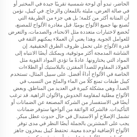
الحاضر، تبدو أي لوحة شمسية تقريبًا جيدة في المختبر أو
في صالة العرض، مليئة باللمعان والزجاج. في كيبل، نؤمن
أن المتانة أكثر من كلمة؛ بل هي جزء من الطريقة التي
تُصنع بها جميع الألواح يوميًا. قبل مغادرة الألواح للمصنع،
تُخضع لاختبارات متعددة مثل الانحناء، والصدمات، والتعرض
للعوامل الجوية. وهذا يعني أن العملاء يمكنهم الثقة في
قدرة الألواح على تحمل ظروف الطرق الحقيقية. إن
الشاشة المدمجة أكثر موثوقية، ويمكنك أيضًا الانتباه إلى
المواد التي يختارونها. عادةً ما تؤدي المواد القوية مثل
الفولاذ المقاوم للصدأ المقترن بالبلاستيك أو الطلاءات
الخاصة في الألواح أداءً أفضل. على سبيل المثال، تستخدم
كيبل طبقات تمنع كلًا من الماء والملح من التسبب في
الصدأ، وهي مشكلة كبيرة في العديد من المناطق. وبعض
الألواح مطلية لمقاومة الخدوش والألوان الزاهية. قد ترغب
أيضًا في الاستفسار من الشركة المصنعة عن الضمانات أو
التأكيدات. فالشركة الواثقة من ألواحها ستوفر ضمانات
تشمل الإصلاح أو الاستبدال في حال حدوث عطل مبكر.
يجب على المشترين بالجملة أيضًا النظر في مدى توفر
الألواح الإضافية لوحدة معينة. تحتفظ كيبل بمخزون جاهز