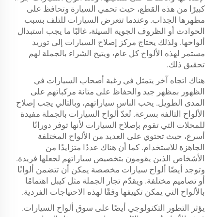
كبيرًا من هذه القطع، حيث تحمي السيارة وتحافظ على
مظهرها الجذاب. وعندما تتعرض السيارات للتلف بسبب
الحوادث أو الظروف الجوية السيئة، غالبًا ما يجب استبدال
ألواحها. ولذلك يحتاج مركز إصلاح السيارات إلى توريد
مستمر لهذه الألواح كل عام، ويتيح الشراء بالجملة لهم
تحقيق ذلك.
هناك اتجاه آخر يتمثل في رغبة أصحاب السيارات في
الظهور بمظهر جيد والحفاظ على متانة مركباتهم على
المدى الطويل. يحب الناس سياراتهم، وبالتالي يجب إصلاح
الألواح التالفة بسرعة. تُعدّ ألواح السيارات بالجملة مفيدة
للمحلات التي تقوم بإصلاح السيارات لأنها توفر دورانًا
أسرع، حيث تحتوي على العديد من الألواح المختلفة
الجاهزة للاستخدام. كما أن هناك عددًا متزايدًا من
الأشخاص الذين يقومون بتخصيص سياراتهم لجعلها فريدة.
وتوجد أيضًا ألواح سيارات مخصصة يمكن أن تتضمن ألوانًا
أو تصاميم مختلفة. ويقدّم تجار الجملة مثل كيبل اهتمامًا
بالألواح التي يمكن تكييفها وفقًا لهذه الاحتياجات الفردية.
يؤثر التطور التكنولوجي أيضًا على سوق ألواح السيارات.