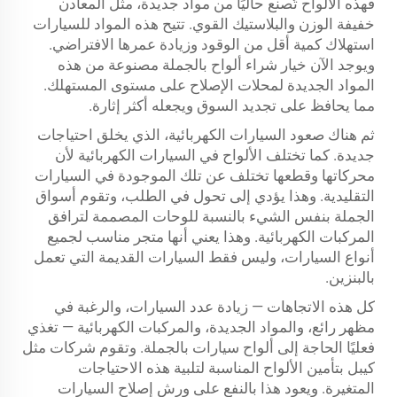
فهذه الألواح تُصنع حاليًا من مواد جديدة، مثل المعادن
خفيفة الوزن والبلاستيك القوي. تتيح هذه المواد للسيارات
استهلاك كمية أقل من الوقود وزيادة عمرها الافتراضي.
ويوجد الآن خيار شراء ألواح بالجملة مصنوعة من هذه
المواد الجديدة لمحلات الإصلاح على مستوى المستهلك.
مما يحافظ على تجديد السوق ويجعله أكثر إثارة.
ثم هناك صعود السيارات الكهربائية، الذي يخلق احتياجات
جديدة. كما تختلف الألواح في السيارات الكهربائية لأن
محركاتها وقطعها تختلف عن تلك الموجودة في السيارات
التقليدية. وهذا يؤدي إلى تحول في الطلب، وتقوم أسواق
الجملة بنفس الشيء بالنسبة للوحات المصممة لترافق
المركبات الكهربائية. وهذا يعني أنها متجر مناسب لجميع
أنواع السيارات، وليس فقط السيارات القديمة التي تعمل
بالبنزين.
كل هذه الاتجاهات — زيادة عدد السيارات، والرغبة في
مظهر رائع، والمواد الجديدة، والمركبات الكهربائية — تغذي
فعليًا الحاجة إلى ألواح سيارات بالجملة. وتقوم شركات مثل
كيبل بتأمين الألواح المناسبة لتلبية هذه الاحتياجات
المتغيرة. ويعود هذا بالنفع على ورش إصلاح السيارات