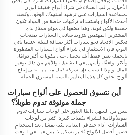
العمالة، ويجعل إصلاح أو تجميع السيارات أسرع. في بعض
الأحيان، يرغب العملاء في شراء ألواح خفيفة الوزن
لمساعدة السيارات على ترشيد استهلاك الوقود. وتُصنع
أحدث الألواح باستخدام تركيبات خاصة من المواد تكون
خفيفة ولكن قوية. وهذا يضعها في موقع ممتاز لدى
المشترين المهتمين بتزويد صانعي السيارات بمنتجات
تعكس الاتجاه نحو سيارات أكثر صداقة للبيئة. عندما يأتي
اليوم، فإن الاستثمار في شراء ألواح السيارات المتطورة
بالجملة يعني فقط أنك تحصل على مكونات أكثر دوامًا،
وأكثر توافقًا، وأسهل في التشغيل، والأهم من ذلك توفير
المال. ولهذا السبب فإن شركة كيبل مصممة على إنتاج
ألواح تحقق كل هذه المعايير بالنسبة لمشتري الجملة.
أين تتسوق للحصول على ألواح سيارات
جملة موثوقة تدوم طويلاً؟
ليس من السهل دائمًا العثور على لوحات سيارات تدوم
طويلاً وقابلة للشراء بكميات كبيرة. كثير من
لوحات
السيارات
أداء جيد في البداية، لكنه يفشل بعد استخدامٍ
قصير. أفضل الألواح تُختبر بشكل لا لبس فيه. في الوقت