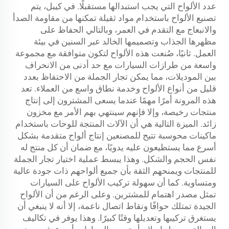
عدد الألواح التي يجب استبدالها مستقبلًا. في كيبل، يتم
تصنيع الألواح باستخدام مواد ثقيلة تمكنها من مقاومة الصدأ
والانبعاج مع التقدم في العمر، وبالتالي الحفاظ على
مظهرها الجذاب وتصميمها الخالد عبر السنين في بيئة
العمل. ثانيًا، صُنعت هذه الألواح لتكون متوافقة مع مجموعة
واسعة من طرازات السيارات مع حد أدنى من الانحراف
بين الموديلات، مما يمكن تجار الجملة من الاحتفاظ بعدد
قليل من أنواع الألواح وخدمة نطاق واسع من العملاء. تعد
هذه المرونة أمرًا مهمًا عندما يسعى المشترون إلى إنتاج
منتجات رخيصة، وإلا فإنهم سينتهي بهم الأمر مع مخزون
زائد. الميزة التالية هي أن الآلات المنتجة للوحات باستخدام
ماكينات محوسبة تتيح للمصنعين إنتاج ألواح متقدمة بشكل
أسرع مما يستطيعون عليه يدويًا، مع ضمان أن كل منتج له
نفس الحجم والشكل. وهذا يبسط عملية اختيار تجار الجملة
للمنتجات ويمنحهم الثقة بأن جميع ألواحهم ذات جودة عالية
ومتساوية. كما أن سهولة تركيب الألواح على السيارات
تمثل مصدر اهتمام للمشترين. وعلى الرغم من أن الألواح
الجيدة تمتلك حوافًا ونقاط اتصال ناعمة، إلا أنه لا ينبغي أن
يستغرق تركيبها وتعديلها وقتًا كبيرًا. وهذا يوفر في تكاليف