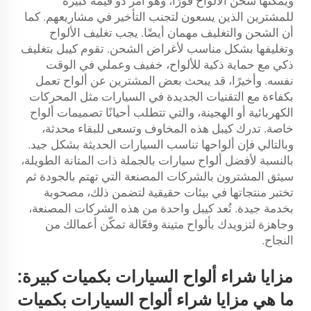
ويمكنها شحن الألواح فورًا، وهو أمر ذو قيمة كبيرة
للمشترين الذين يسعون لتجنب التأخير في مشاريعهم. كما
أن الشحن والتغليف مهمان أيضًا. يجب تغليف الألواح
وتغليفها بشكل مناسب لأغراض الشحن. تقوم كيبل بتغليف
ذكي مع حماية ذكية للألواح، خفيف وعملي في الوقت
نفسه. وأخيرًا، قد يبحث بعض المشترين عن ألواح تعمل
بكفاءة مع التقنيات الجديدة في السيارات مثل المحركات
الكهربائية أو الهجينة، والتي تتطلب أحيانًا تصميمات ألواح
خاصة. تدرك كيبل هذه المخاوف وتسعى للبقاء محدثة،
وبالتالي فإن ألواحها تناسب السيارات الحديثة بشكل جيد.
بالنسبة لأفضل ألواح سيارات بالجملة ذات المتانة الطويلة،
سيثق المشترون بالشركات المصنعة التي تهتم بالجودة ثم
تختبر منتجاتها في بيئات حقيقية لتضمن ذلك، مصحوبة
بخدمة جيدة. تُعد كيبل واحدة من هذه الشركات المصنعة،
وجاهزة لتزويدك بألواح متينة وفعّالة تمكّن أعمالك من
النجاح.
مزايا شراء ألواح السيارات بكميات كبيرة:
ما هي مزايا شراء ألواح السيارات بكميات