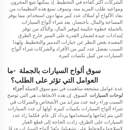
الشركات أكثر كفاءة في التخطيط. إذ يمكنها تتبع المخزون
ومواعيد طلب المزيد منه. وسوف تمنع هذه التنظيمات من
نفاد الألواح أو امتلاك عدد كبير منها دون استخدام. مما يوفر
المساحة والمال. باختصار، يعد شراء ألواح السيارات
بالجملة خطوة حكيمة لتوفير المال، والتأكد من توفر
إمدادات جيدة لضمان القدرة على السير خارج الطرق
المعبدة بغض النظر عن خيارات التدمير والتخطيط. ولهذا
السبب يفضل عدد كبير من الأفراد والشركات شراء ألواح
السيارات من كيبل بكميات كبيرة.
سوق ألواح السيارات بالجملة
-
ما
العوامل التي تؤثر على الطلب؟
عدة عوامل مشجعة ساهمت في نمو سوق الجملة
أجزاء
لوحات السيارات
السوق. إن هذه الاتجاهات هي التي توضح
السبب وراء رغبة عدد متزايد من الأشخاص والشركات في
شراء ألواح السيارات بكميات كبيرة. أولها أن عدد السيارات
التي يتم إنتاجها واستخدامها يزداد كل عام. فكلما زاد عدد
السيارات على الطرق، زادت الحاجة إلى قطع الغيار
لإصلاحها والحفاظ على تشغيلها. وتُعدّ ألواح السيارات جزءًا