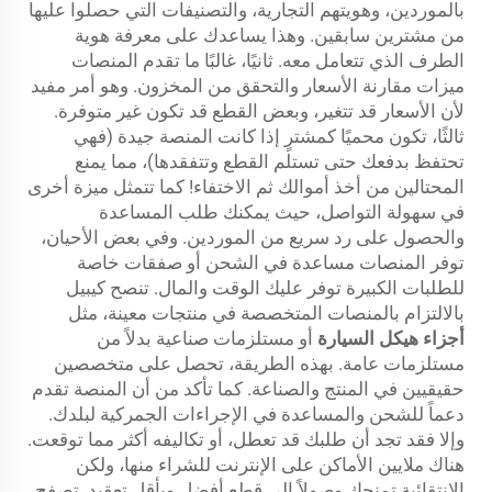
بالموردين، وهويتهم التجارية، والتصنيفات التي حصلوا عليها
من مشترين سابقين. وهذا يساعدك على معرفة هوية
الطرف الذي تتعامل معه. ثانيًا، غالبًا ما تقدم المنصات
ميزات مقارنة الأسعار والتحقق من المخزون. وهو أمر مفيد
لأن الأسعار قد تتغير، وبعض القطع قد تكون غير متوفرة.
ثالثًا، تكون محميًا كمشترٍ إذا كانت المنصة جيدة (فهي
تحتفظ بدفعك حتى تستلم القطع وتتفقدها)، مما يمنع
المحتالين من أخذ أموالك ثم الاختفاء! كما تتمثل ميزة أخرى
في سهولة التواصل، حيث يمكنك طلب المساعدة
والحصول على رد سريع من الموردين. وفي بعض الأحيان،
توفر المنصات مساعدة في الشحن أو صفقات خاصة
للطلبات الكبيرة توفر عليك الوقت والمال. تنصح كيبيل
بالالتزام بالمنصات المتخصصة في منتجات معينة، مثل
أجزاء هيكل السيارة
أو مستلزمات صناعية بدلاً من
مستلزمات عامة. بهذه الطريقة، تحصل على متخصصين
حقيقيين في المنتج والصناعة. كما تأكد من أن المنصة تقدم
دعماً للشحن والمساعدة في الإجراءات الجمركية لبلدك.
وإلا فقد تجد أن طلبك قد تعطل، أو تكاليفه أكثر مما توقعت.
هناك ملايين الأماكن على الإنترنت للشراء منها، ولكن
الانتقائية تمنحك وصولاً إلى قطع أفضل وبأقل تعقيد. تصفح