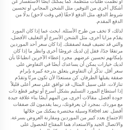
أو نظمت طلبات منتظمة. كما يمكنك أيضًا الاستفسار عن
أشكال أخرى من التوفير، مثل الشحن المجاني أو تحسين
شروط الدفع، مثل الدفع لاحقًا (في وقت لاحق) بدلًا من
الدفع المقدم.
لذلك، لا تخف من طرح الأسئلة. ابحث عما إذا كان المورد
يقدّم مزايا أخرى، مثل الشحن الأسرع أو التغليف الأفضل،
والتي قد تضيف قيمة لصفقتك. إذا كان سعر أحد الموردين
مرتفعًا جدًا، فقل إن لديك عروضًا أخرى وانظر ما إذا كان
بإمكانهم تحسين عرضهم. مجرد إعطاء الآخرين انطباعًا بأن
لديك خيارات يمكن أن يساعدك أيضًا في التفاوض على
سعر أقل. تذكّر أن التفاوض يتعلق بدرجة كبيرة بإبرام
صفقة يقبلها الطرفان. كن مستعدًا لأن تكون مرنًا وتقدّم
تنازلات. على سبيل المثال، قد توافق على سعر أعلى قليلاً
إذا استطاع المورد التسليم بشكل أسرع أو توفير قطع ذات
جودة أفضل. مقالات أخرى، من المهم أيضًا بناء علاقة جيدة
مع موردك. بمجرد أن يعرفونك، ربما يقدمون لك صفقات
أفضل. تعد Kebel وسيلة مختصرة يمكنك من خلالها
الاجتماع بعدد كبير من الموردين ومقارنة العروض بسرعة.
والاتصال الجيد والاستعداد هما المفتاح للحصول على