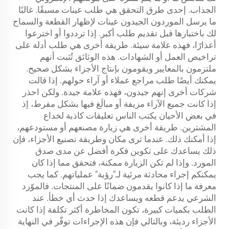
الجذاب. إحدى طرق التحقق هي طلب عينات مسبقًا. غالبًا
ما يرسل الموردون الجيدون عينات لإظهار القطعة والسماح
لك باختبارها قبل تقديم طلب أكبر. إذا ترددوا أو اخترعوا
أعذارًا، فهذه علامة سيئة. طريقة أخرى هي طلب أدلة على
تراخيص العمل أو الشهادات. هذه الوثائق تُثبت أنهم
ملتزمون بالمعايير ويقومون بإنتاج الأجزاء بشكل صحيح.
يمكنك أيضًا طلب مراجع عملاء أو آراء حولهم. إذا قالت
شركات أخرى إنهم جيدون، فهذه علامة جيدة. ولكن احذر
إذا كانت جميع الآراء مزيفة أو مبالَغ فيها بشكل مفرط، إذ
في بعض الأحيان يكتب الناس تعليقات كاذبة لخداع
المشترين. طريقة أخرى هي زيارة مصنعهم أو مستودعهم،
إذا أمكنك ذلك. عندما ترى مكان وطريقة تصنيع الأجزاء، فإن
ذلك يساعدك على تكوين فكرة أفضل عن مدى صدق
المورد. وإذا لم تكن الزيارة ممكنة، فتحقق مما إذا كان
يمكنكم إجراء محادثة مرئية لـ"رؤية" عملياتهم. كما يجب
معرفة ما إذا كانوا يقدمون ضمانًا على المنتجات. فالموّرد
الشرعي يدعم قطعه ويساعدك إذا حدث أي خطأ. عند
الطلب بكميات كبيرة، تكون المخاطرة أكثر تكلفة إذا كانت
الأجزاء رديئة، وبالتالي فإن هذه الإجراءات توفّر في النهاية