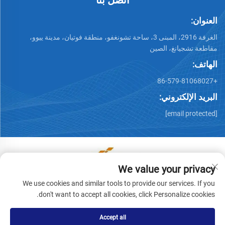
العنوان:
الغرفة 2916، المبنى 3، ساحة تشونغفو، منطقة فوتيان، مدينة ييوو،
مقاطعة تشجيانغ، الصين
الهاتف:
+86-579-81068027
البريد الإلكتروني:
[email protected]
We value your privacy
حقوق الطبع والنشر © يووو رونوين للاستيراد والتصدير المحدودة.
We use cookies and similar tools to provide our services. If you
جميع الحقوق محفوظة -
سياسة الخصوصية
don't want to accept all cookies, click Personalize cookies.
Accept all