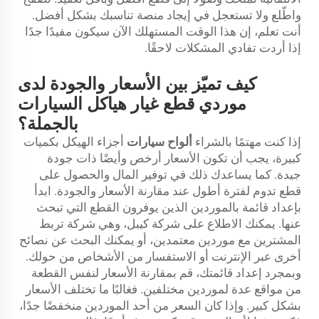
واطّلع ولا تستعجل في إيجاد منصة تناسبك بشكل أفضل.
أنت تعلم، إن هذا الوقت المستهلك الآن سيكون مفيدًا جدًا
إذا أردت تفادي المشكلات لاحقًا.
كيف تميّز بين الأسعار والجودة لدى
موردي قطع غيار هياكل السيارات
بالجملة؟
إذا كنت مهتمًا بالشراء
ألواح سيارات
أجزاء الهيكل بكميات
كبيرة، يجب أن تكون الأسعار أرخص وأيضًا ذات جودة
جيدة. كما يساعدك ذلك في توفير المال والحصول على
قطع تدوم لفترة أطول عند مقارنة الأسعار والجودة. ابدأ
بإعداد قائمة بالموردين الذين يوفرون القطع التي تبحث
عنها. يمكنك الاطلاع على شركة كيبل، وهي شركة تربط
المشترين مع موردين معتمدين، أو يمكنك البحث عن نصائح
أخرى عبر الإنترنت أو الاستفسار من الأشخاص من حولك.
وبمجرد إعداد قائمتك، قم بمقارنة الأسعار لنفس القطعة
من مواقع عدة لموردين مختلفين. فغالبًا ما تختلف الأسعار
بشكل كبير. وإذا كان السعر من أحد الموردين منخفضًا جدًا،