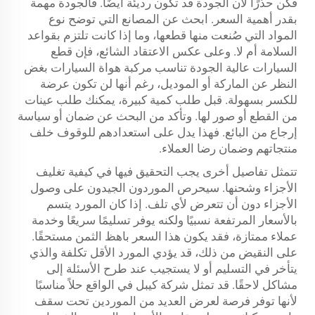
فكن حذرًا لأن الجودة قد تكون رديئة أيضًا. فالجودة مهمة
بقدر أهمية السعر. ابحث عن المصانع التي توضح نوع
المواد التي صُنعت منها قطعها، وما إذا كانت تلتزم بقواعد
السلامة أم لا. وعلى عكس الاعتقاد الشائع، فإن قطع
السيارات عالية الجودة تناسب مركبة هواة السيارات بغض
النظر عن الماركة أو الموديل، رغم أنها لن تكون عرضة
للكسر بسهولة. قبل طلب كمية كبيرة، يمكنك طلب عينات
من القطع أو صور لها. وتأكد من البحث عن ضمان أو سياسة
إرجاع من البائع. فهذا يدل على استعدادهم للوقوف خلف
منتجاتهم وضمان رضا العملاء.
تتمثل تفاصيل أخرى يجب التحقيق فيها في كيفية تغليف
الأجزاء وشحنها. سيحرص الموردون الجيدون على وصول
الأجزاء دون أن تتعرض لأي تلف. إذا كان المورد يتسم
بالأسعار المرتفعة نسبيًا ولكنه يوفر تسليمًا سريعًا وخدمة
عملاء ممتازة، فقد يكون هذا السعر باهظ الثمن مستحقًا.
على النقيض من ذلك، قد يؤدي المورد الأقل تكلفة والذي
يتأخر في التسليم أو لا يستجيب عند طرح الأسئلة إلى
مشاكل لاحقًا. قد تمثل شركة كيبل في الواقع حلاً مناسبًا
لأنها توفر فرصة لعرض العديد من الموردين تحت سقف