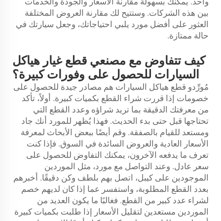
واحد. يمكنك بسهولة مقارنة الأسعار والجودة والخدمات
بين هذه الشركات. وستتيح لك مقارنة العروض المختلفة
العثور على أفضل مورد يلبي احتياجاتك، وجعل سيارتك في
حالة ممتازة.
كيف تتفاوض مع مصنعي قطع غيار هياكل
السيارات للحصول على وفورات كبيرة؟
مُورِّدو قطع هياكل السيارات هم مصادر جيدة للحصول على
خصومات إذا قررت شراء القطع بكميات كبيرة. أولاً، تأكد
من معرفتك الدقيقة بما تريد شراؤه وعدد القطع التي
تحتاجها قبل حتى بدء الحديث. فهذا يُظهر للمورد أنك جاد
ومستعد للقيام بالصفقة. وقم أيضًا ببعض الأبحاث لمعرفة
الأسعار العادية والعروض السائدة في السوق. فإذا كنت
تعرف ما يدفعه الآخرون، يمكنك التفاوض للحصول على
سعر عادل. وعند التواصل مع مورد، مثل الموردين
الموجودين على كيبل، اتصل بهم بلطف وكن دقيقًا. أخبرهم
بعدد القطع المطلوبة، واستفسر عما إذا كان لديهم خصم
لشراء عدد كبير من القطع. فغالبًا ما يكون العديد من
الموردين مستعدين لتقليل الأسعار إذا طلبت بكميات كبيرة