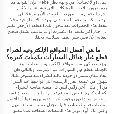
المال (والأعصاب). من وجهة نظر Kebel، فإن القوائم مثل
هذه ضرورية لتجنب المشكلات التي تنشأ عندما لا تُبذل
الجهد للتحقق من الموردين. قد يبدو الأمر مزعجًا في
البداية، لكنه يستحق العناء. حتى لو بدت الأسعار جيدة، فلا
تتخطَ هذه الخطوات. فقد تتحول تلك القطعة الأرخص بكثير
إلى خيار أكثر تكلفة إذا انكسرت أو لم تناسب بشكل صحيح.
العناية الآن تعني سير العمل بسلاسة لاحقًا.
ما هي أفضل المواقع الإلكترونية لشراء
قطع غيار هياكل السيارات بكميات كبيرة؟
توجد عدد كبير من المواقع الإلكترونية ومنصات البيع
بالجملة لقطع غيار السيارات عبر الإنترنت، وبالتالي فإن
إيجاد مكان متميز ذو جودة عالية للشراء منه سيوفر عليك
شهورًا من عملية الفرز الرسمية التي تواجهها عند الشراء
من أي مكان آخر. ولكن ليس كل منصة مناسبة للشراء
بكميات كبيرة. فبعض المواقع تخدم الطلبات الصغيرة فقط
أو تعرض صورًا دون وجود بائعين حقيقيين وراءها. أما أفضل
المنصات فتمتلك عناصر قليلة تجعل عملية الشراء أسهل
وأكثر أمانًا. أولًا، توفر هذه المنصات الشفافية فيما يتعلق