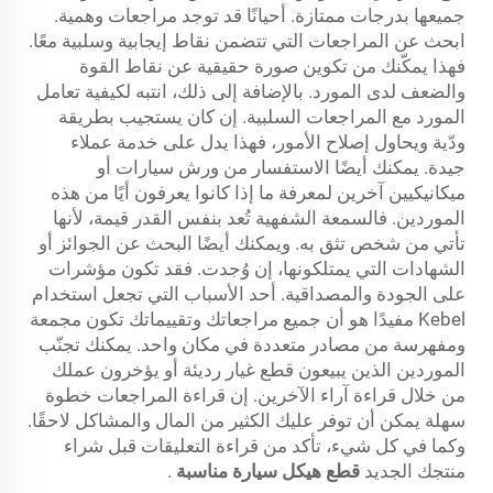
جميعها بدرجات ممتازة. أحيانًا قد توجد مراجعات وهمية.
ابحث عن المراجعات التي تتضمن نقاط إيجابية وسلبية معًا.
فهذا يمكّنك من تكوين صورة حقيقية عن نقاط القوة
والضعف لدى المورد. بالإضافة إلى ذلك، انتبه لكيفية تعامل
المورد مع المراجعات السلبية. إن كان يستجيب بطريقة
ودّية ويحاول إصلاح الأمور، فهذا يدل على خدمة عملاء
جيدة. يمكنك أيضًا الاستفسار من ورش سيارات أو
ميكانيكيين آخرين لمعرفة ما إذا كانوا يعرفون أيًا من هذه
الموردين. فالسمعة الشفهية تُعد بنفس القدر قيمة، لأنها
تأتي من شخص تثق به. ويمكنك أيضًا البحث عن الجوائز أو
الشهادات التي يمتلكونها، إن وُجدت. فقد تكون مؤشرات
على الجودة والمصداقية. أحد الأسباب التي تجعل استخدام
Kebel مفيدًا هو أن جميع مراجعاتك وتقييماتك تكون مجمعة
ومفهرسة من مصادر متعددة في مكان واحد. يمكنك تجنّب
الموردين الذين يبيعون قطع غيار رديئة أو يؤخرون عملك
من خلال قراءة آراء الآخرين. إن قراءة المراجعات خطوة
سهلة يمكن أن توفر عليك الكثير من المال والمشاكل لاحقًا.
وكما في كل شيء، تأكد من قراءة التعليقات قبل شراء
منتجك الجديد
قطع هيكل سيارة مناسبة
.