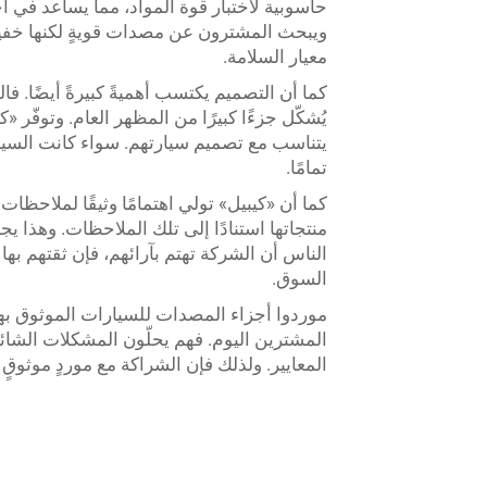
حاسوبية لاختبار قوة المواد، مما يساعد في ا
ويبحث المشترون عن مصدات قويةٍ لكنها خفيفة
معيار السلامة.
كما أن التصميم يكتسب أهميةً كبيرةً أيضًا. ف
يُشكّل جزءًا كبيرًا من المظهر العام. وتوفّر 
يتناسب مع تصميم سيارتهم. سواء كانت السيارة
تمامًا.
كما أن «كيبيل» تولي اهتمامًا وثيقًا لملاحظات
منتجاتها استنادًا إلى تلك الملاحظات. وهذا ي
الناس أن الشركة تهتم بآرائهم، فإن ثقتهم بها 
السوق.
موردوا أجزاء المصدات للسيارات الموثوق به
المشترين اليوم. فهم يحلّون المشكلات الشائع
المعايير. ولذلك فإن الشراكة مع موردٍ موثوقٍ تُ