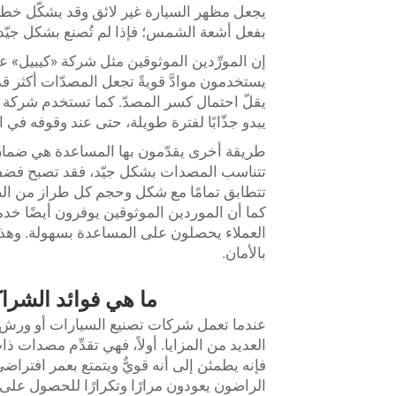
يجعل مظهر السيارة غير لائق وقد يشكّل خطرًا 
بفعل أشعة الشمس؛ فإذا لم تُصنع بشكل جيّد،
إن المورِّدين الموثوقين مثل شركة «كيبيل» على
يستخدمون موادَّ قويةً تجعل المصدّات أكثر 
يقلّ احتمال كسر المصدّ. كما تستخدم شركة «ك
يبدو جذّابًا لفترة طويلة، حتى عند وقوفه ف
طريقة أخرى يقدّمون بها المساعدة هي ضمان
تتناسب المصدات بشكل جيّد، فقد تصبح فضفاض
تتطابق تمامًا مع شكل وحجم كل طراز من الطرا
كما أن الموردين الموثوقين يوفرون أيضًا خدمة
العملاء يحصلون على المساعدة بسهولة. وهذا أ
بالأمان.
ما هي فوائد الشرا
عندما تعمل شركات تصنيع السيارات أو ورش إص
العديد من المزايا. أولاً، فهي تقدِّم مصدات 
فإنه يطمئن إلى أنه قويٌّ ويتمتع بعمر افترا
الراضون يعودون مرارًا وتكرارًا للحصول على 