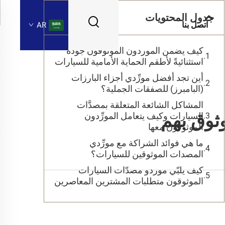
جدول المحتويات
اتصل بنا
AR
كيف يضمن الموردون الموثوقون جودةً
استثنائيةً لأطقم الحماية الأمامية للسيارات
أين تجد أفضل مورِّدي أجزاء البارزات
(البامبرز) للصفقات الجملية؟
المشاكل الشائعة المتعلقة بمصدَّات
وثوق بهم
السيارات وكيف يتعامل المورِّدون
الموثوقون معها
ما هي فوائد الشراكة مع مورِّدي
المصدات الموثوقين للسيارات؟
كيف يلبّي موردو مصدّات السيارات
الموثوقون متطلبات المشترين المعاصرين