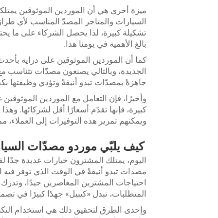
ميزة أخرى هي أن الموردين الموثوقين يمتل
السيارات والمتاجر المصدّ المناسب لأي طراز 
تشكيلة كبيرة، لذا يحصل الشركاء على ما يحت
بالغ الأهمية في يومنا هذا.
كما أن الموردين الموثوقين على دراية بأحدث 
الجديدة، وبالتالي يصنعون مصدّات تتناسب مع
جاهزةً بمصدّات تبدو أنيقةً وتؤدي وظيفتها بك
وأخيرًا، فإن التعامل مع الموردين الموثوقين غ
كبيرة، فإنها تقدّم أسعارًا أقل لشركائها. وهذا
ويمكنهم تمرير هذه التوفيرات إلى العملاء، مم
كيف يلبّي موردو مصدّات السيا
اليوم، يمتلك المشترون خيارات عديدة جدًا ل
مصدات تبدو أنيقةً في الوقت الذي توفر فيه ال
احتياجات المشترين المعاصرين جيدًا، وتدرك أن
المتطلبات، تبذل «كيبيل» جهدًا كبيرًا في تص
وإحدى الطرق لتحقيق ذلك هي استخدام التكنو