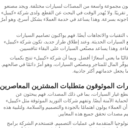
كون مجموعة واسعة من المصدّات لسيارات مختلفة. ويجد مصنعو
تقريبًا. ولا يُهدر الوقت في البحث عن القطع. ولدى شركة «كيبيل»
اجونه بسرعة. وهذا يساعد في خدمة العملاء بشكل أسرع، وهو أمرٌ
التقنيات والاتجاهات أيضًا. فهم يواكبون تصاميم السيارات
 السيارات الحديثة. وعند إطلاق طراز جديد، تكون شركة «كيبيل»
فاءة. وهذا يساعد مصنّعي السيارات على البقاء تنافسيين.
البًا ما يعني أسعارًا أفضل. وبما أن شركة «كيبيل» تنتج بكميات
 يوفّر المال للمتاجر ومصنّعي السيارات، وهو أمرٌ دائمًا في صالحهم.
ا يجعل خدماتهم أكثر جاذبية.
رات الموثوقون متطلبات المشترين المعاصرين
قطع غيار السيارات، بما في ذلك المصدات. فهم يبحثون عن
حماية الآمنة أيضًا. وتفهم شركات التوريد الموثوقة مثل «كيبيل»
 العملاء يولون اهتمامًا بالجودة والتصميم والسلامة. ولتلبية هذه
ميم مصدات تحقق جميع هذه المعايير.
لوجيا المتقدمة في عمليات التصميم. فتستخدم الشركة برامج