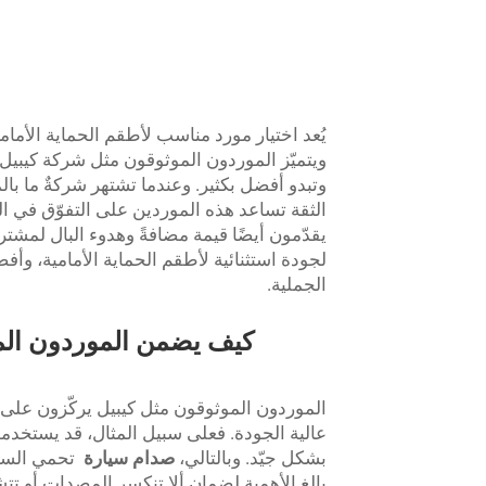
يُعد اختيار مورد مناسب لأطقم الحماية الأمامي
ويتميّز الموردون الموثوقون مثل شركة كيبيل 
وتبدو أفضل بكثير. وعندما تشتهر شركةٌ ما بال
الثقة تساعد هذه الموردين على التفوّق في ا
يقدّمون أيضًا قيمة مضافةً وهدوء البال لمش
لجودة استثنائية لأطقم الحماية الأمامية، وأ
الجملية.
كيف يضمن الموردون الموث
الموردون الموثوقون مثل كيبيل يركّزون على 
عالية الجودة. فعلى سبيل المثال، قد يستخدمون
بشكل جيّد. وبالتالي،
صدام سيارة
تحمي السيا
بالغ الأهمية لضمان ألا تنكسر المصدات أو تت