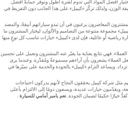
ختيار أفضل المواد التي تدوم لفترة أطول وتوفر حمايةً أفضل.
 الوزن، ولذلك تركّز «كيبيل» على هذا الجانب دون التفريط في
المشترون المعاصرون يرغبون في أن تبدو سياراتهم أنيقةً، والمصد
«كيبيل» مجموعة متنوعة من التصاميم والألوان، ليختار المشترون ما
 رياضية أو عائلية، فإن لدى «كيبيل» خيارات تناسب كل نوعٍ منها
 العملاء. فهي تتابع بعناية ما يعبّر عنه المشترون وتعمل على تحسين
جعل العملاء يشعرون بأن آراءهم مسموعةٌ ومُقدَّرة. وعندما يرى
تزداد. ويساعد التزام «كيبيل» بالجودة والخدمة على تميّزها في
م مثل شركة كيبيل يحققون النجاح لأنهم يدركون احتياجات
ة، ويقدّمون خيارات عديدة، ويسعون دومًا إلى الالتزام بأعلى
عَدُّ خيارًا حكيمًا لضمان الجودة.
نعم
بامبر أمامي للسيارة
.