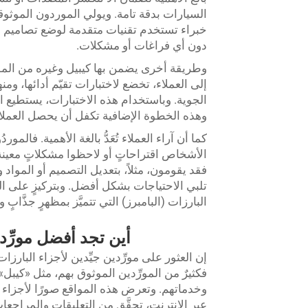
السيارات بدقة تامة. ويولي الموردون الموثوقو
خبراء تستخدم تقنيات متقدمة لوضع تصاميم دقي
دون أي فراغات أو مشكلات.
وطريقة أخرى يضمن بها كيبيل وغيره من الم
إلى العملاء، تخضع لاختبارات تقيّم أدائها، و
الجوية. وباستخدام هذه الاختبارات، يستطيع
وهذه الخطوة الإضافية تكفل أن يحصل العملاء ع
كما أن آراء العملاء تُعَدُّ بالغة الأهمية. فالمو
الأشخاص اقتراحاتٍ أو لاحظوا مشكلاتٍ معينة
فقد يقومون، مثلاً، بتعديل التصميم أو المواد وفق
تلبي الاحتياجات بشكل أفضل. وبتركيزٍ على الجو
البارزات (البامبرز) التي تتميَّز بمظهرٍ جذَّابٍ
أين تجد أفضل مورِّد
إن العثور على مورِّدين جيِّدين لأجزاء البارزات
فكثيرٌ من المورِّدين الموثوق بهم، مثل «كيبل»
وخدماتهم. وتعرض هذه المواقع صورًا لأجزاء ال
عبر الإنترنت، تحقَّق من التعليقات والمراج