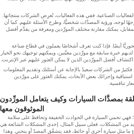
فعاليات الصناعية. ففي هذه الفعاليات، تُعرِض الشركات منتجاتها.
هًا لوجه، ورؤية المصدَّات شخصيًّا، وطرح الأسئلة عليهم. كما أن
لمقابل، يمكنك مقارنة مختلف المورِّدين ومعرفة من يقدِّم أفضل
ء شبكة علاقات (Networking) أمرًا محوريًّا أيضًا. فإذا كنت تعرف أشخاصًا يعملون في قطاع صناعة
يهم خبرة سابقة مع مورِّدين معيَّنين، ويمكنهم توجيهك نحو الخيار
اكتشاف أفضل المورِّدين الذين لا يمكن العثور عليهم عبر الإنترنت.
ن. فكثيرٌ من الشركات سعيدٌ بالإجابة عن أسئلتك وتقديم المعلومات
ستباقية وإجرائك بعض الأبحاث، يمكنك العثور على مورِّدين
ار تنافسية.
قة بمصدَّات السيارات وكيف يتعامل المورِّدون
الموثوقون معها
ركبة؛ فهي تحمي السيارة في الحوادث الخفيفة وتحافظ على سلامة
يد من المشكلات. فعلى سبيل المثال، إحدى المشكلات الشائعة هي
ما مثل سيارة أخرى أو حائط، فقد يتشقّق المصدّ أو ينحني. وهذا