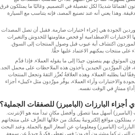
ن اهتمامًا شديدًا لكل تفصيلة في التصميم. وغالبًا ما يمتلكون فرق
قة. وهذا يعني أنه عند تصنيع المصد، فإنه يتناسب مع السيارة
وردين الجودة هي إجراء اختبارات صارمة. فقبل أن تصل المصدات
منها الاختبارات الاصطدامية أو فحص مقاومتها للخدوش والتغيرات
 الموردون اكتشاف أية عيوب قبل وصول المنتجات إلى السوق.
لى منتجات يمكنهم الاعتماد عليها حقًّا.
ردُون الموثوق بهم ينصتون جيدًا إلى ما يقوله العملاء. فإذا قدَّم
، فإن المورِّدين الجيدين يأخذون هذه الملاحظات على محمل الجد.
ًا لما يطلبه العملاء. وهذه العلاقةُ تُعزِّز الثقةَ وتجعل المنتجات
دة والاختبارات وآراء العملاء، يوفِّر مورِّدون مثل «كيبل» أجزاء
 وأداءٍ ممتازٍ في الوقت نفسه.
ي أجزاء البارزات (البامبرز) للصفقات الجملية؟
 (البامبرز) أسهل مما تتصوَّر. وأفضل مكانٍ تبدأ منه هو الإنترنت.
، يمتلكون مواقع إلكترونيةً يمكنك من خلالها التعرُّف على منتجاتهم
بارزات (البامبرز) ومعلوماتٍ عن أسعار البيع بالجملة. وعند البحث
عات التي تركها مشترون آخرون؛ فهي تعطي فكرةً جيدةً عن سمعة