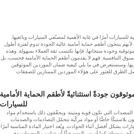
ة للسيارات أمرًا في غاية الأهمية لمصنّعي السيارات وبائعيها.
لأنهم ينتجون أطقم حماية أمامية عالية الجودة تدوم لفترة أطول
موثوقية وجودة منتجاتها، فإنها تكتسب ثقة العملاء بسهولة. وهذه
لسوق التنافسية. فهم لا يقدمون أطقم الحماية الأمامية فحسب، بل
تريها. وسنستعرض في ما يلي كيفية ضمان الموردين الموثوقين
فضل الطرق للعثور على هؤلاء الموردين الممتازين للصفقات
وقون جودةً استثنائيةً لأطقم الحماية الأمامية
للسيارات
المصدات التي تكون قوية ومتينة. ويحقّقون ذلك باستخدام مواد
 بلاستيكًا خاصًّا أو مواد مركّبة تتحمّل التصادمات والصدمات
رات بشكل أفضل أثناء الحوادث. ويُعد اختيار المادة المناسبة أمرًا
شقّق بسهولة. كما أن من المهم جدًّا أن تتناسب المصدات مع