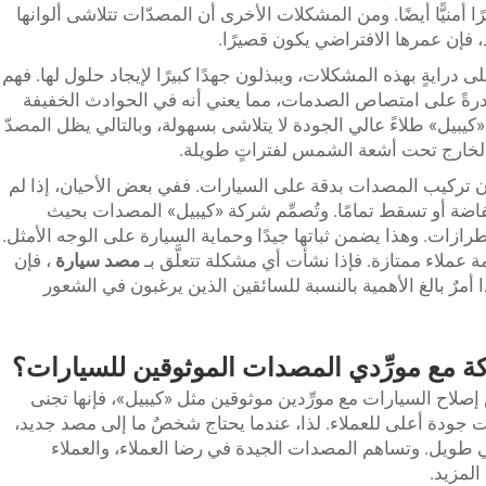
أمنيًّا أيضًا. ومن المشكلات الأخرى أن المصدّات تتلاشى ألوانها
 فإن عمرها الافتراضي يكون قصيرًا.
 درايةٍ بهذه المشكلات، ويبذلون جهدًا كبيرًا لإيجاد حلول لها. فهم
قدرةً على امتصاص الصدمات، مما يعني أنه في الحوادث الخفيفة
يبيل» طلاءً عالي الجودة لا يتلاشى بسهولة، وبالتالي يظل المصدّ
ي الخارج تحت أشعة الشمس لفتراتٍ طويلة.
 تركيب المصدات بدقة على السيارات. ففي بعض الأحيان، إذا لم
ة أو تسقط تمامًا. وتُصمِّم شركة «كيبيل» المصدات بحيث
زات. وهذا يضمن ثباتها جيدًا وحماية السيارة على الوجه الأمثل.
 عملاء ممتازة. فإذا نشأت أي مشكلة تتعلَّق بـ
مصد سيارة
، فإن
مرٌ بالغ الأهمية بالنسبة للسائقين الذين يرغبون في الشعور
كة مع مورِّدي المصدات الموثوقين للسيارات؟
لاح السيارات مع مورِّدين موثوقين مثل «كيبيل»، فإنها تجنى
ذات جودة أعلى للعملاء. لذا، عندما يحتاج شخصٌ ما إلى مصد جديد،
ضي طويل. وتساهم المصدات الجيدة في رضا العملاء، والعملاء
المزيد.