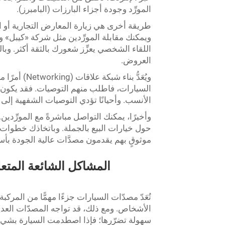
المورِّد وجودة أجزاء البارزات (البامبرز).
طريقة أخرى هي زيارة المعارض التجارية أو ال
ويمكنك مقابلة المورِّدين مثل شركة «كيبل» وج
اللقاء الشخصي يعزِّز شعورك بالثقة أكثر. وبا
العروض.
ويُعَدُّ بنا
السيارات، فاطلب منهم التوصيات. فقد يكون لد
الأنسب. وأحيانًا تؤدي التوصيات الشفهية إلى 
وأخيرًا، يمكنك التواصل مباشرةً مع المورِّدي
حول خيارات البيع بالجملة. وباتخاذك خطوات ا
موثوقٍ بهم يقدمون مصدَّات عالية الجودة بأسع
المشاكل الشائعة المتعل
تُعَدّ مصدّات السيارات جزءًا مهمًّا من الم
الأشخاص. ومع ذلك، قد تواجه المصدّات العد
سهولة تضرّرها؛ فإذا اصطدمت السيارة بشيءٍ 