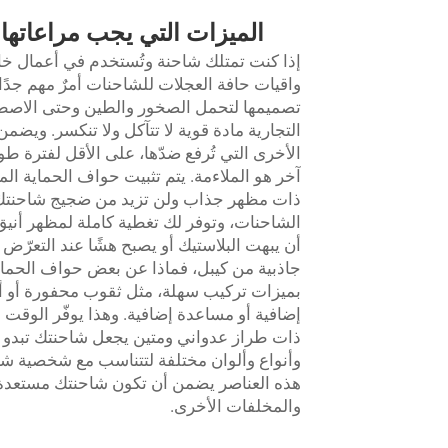
الميزات التي يجب مراعاتها
إذا كنت تمتلك شاحنة وتُستخدم في أعمال خا
واقيات حافة العجلات للشاحنات أمرٌ مهم جدًا. أ
تصميمها لتحمل الصخور والطين وحتى الاصطدا
التجارية مادة قوية لا تتآكل ولا تنكسر. و
الأخرى التي تُرفع ضدّها، على الأقل لفترة ط
آخر هو الملاءمة. يتم تثبيت حواف الحماية الم
ذات مظهر جذاب ولن تزيد من ضجيج شاحنتك 
الشاحنات، وتوفر لك تغطية كاملة لمظهر أنيق.
أن يبهت البلاستيك أو يصبح هشًا عند التعر
جاذبية من كيبل، فماذا عن بعض حواف الحماية
بميزات تركيب سهلة، مثل ثقوب محفورة أو أدو
إضافية أو مساعدة إضافية. وهذا يوفّر الوقت 
ذات طراز عدواني ومتين يجعل شاحنتك تبدو أك
وأنواع وألوان مختلفة لتتناسب مع شخصية شا
هذه العناصر يضمن أن تكون شاحنتك مستعدة 
والمخلفات الأخرى.