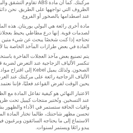
مركبتك. كما أن مادة ABS
عند اصطدامها بالصخور أو الفروع.
مادة أخرى رائعة هي البولي يوريثان. هذه الماد
لصدمات قوية. إنها درع مطاطي يحيط بعجلاتك
المادة في بعض طرازات المآخذ الخاصة بنا لأ
يتم تصنيع بعض مآخذ العجلات الفاخرة باستخدا
تنكسر الألياف الزجاجية عند التعرض لضربة قوي
الصحون. ولذلك يميل el
الألياف الزجاجية رائعة على مركبتك عند العر
يحين الوقت لفرض القواعد فعليًا، فإننا نعتم
الاعتبار النهائي هو كيفية تفاعل المادة مع 
عند التسخين. وتُختبر منتجات كيبيل تحت ظرو
واقيات الحافة ستستمر في الأداء والظهور ب
تحسن مظهر شاحنتك، طالما تختار المادة المن
الاستماع إلى ما يحتاجه السائقون ويرغبون 
يبدو رائعًا ويستمر لسنوات.