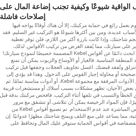
 الواقية شيوعًا وكيفية تجنب إضاعة المال على
إصلاحات فاشلة
 بعمل رائع في حماية مركبتك، إلا أن هناك أوقاتًا يواجه فيها
باب عديدة، ومن بين أكثرها شيوعًا هو التركيب غير السليم. فقد
جم شاحنتك، وإذا كانت بارزة أكثر من اللازم، فلن توفر تغطية
اير على سيارتك، مما يُفقد الغرض من تركيب الأقواس. لذلك،
لضمان عدم حدوث هذه المشكلة مرة أخرى، ابحث دائمًا عن أقواس Kebel المصممة خصيصًا لنموذج سيارتك!
لمنطقة المناسبة. فالغبار أو الأوساخ والزيوت يمكن أن تمنع
 تنزلق وتُفقد قبضتك. اغسل تجاويف العجلات وجففها قبل تركيب
صحيحة أو محاولة إجبار القوس على الدخول. وهذا قد يؤدي إلى
تشقق القوس أو تلف طلاء شاحنتك. استخدم الأدوات المرفقة مع مجموعة Kebel، أو أدوات مناسبة تمامًا. ثم
ي بعض الأحيان، تظهر مشكلات بسبب أسلاك أو مستشعرات قريبة
الخطأ والتسبب في تلفها أثناء التركيب. فافحص مركبتك بدقة قبل
رًا، فإن المواد الرخيصة يمكن أن تتلاشى أو تتشقق مع مرور
الوقت، أو إذا لم تُحفظ بعيدًا عن أشعة الشمس المباشرة عند عدم الاستخدام. تم تصنيع أقواس Kebel من
، مما يساعد على منع التلف ويمنح شاحنتك مظهرًا عدوانيًا. إن
لفضفاضة في أقواس الحماية ستوفر عليك المال وتحافظ على