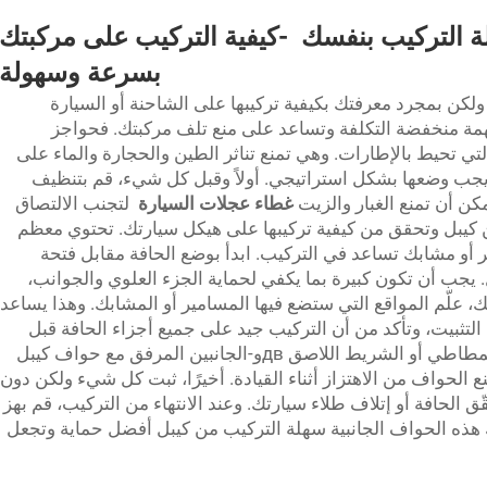
لة التركيب بنفسك
-
كيفية التركيب على مركبتك
بسرعة وسهولة
لكن بمجرد معرفتك بكيفية تركيبها على الشاحنة أو السيارة
مهمة منخفضة التكلفة وتساعد على منع تلف مركبتك. فحواجز
ي تحيط بالإطارات. وهي تمنع تناثر الطين والحجارة والماء على
ب وضعها بشكل استراتيجي. أولاً وقبل كل شيء، قم بتنظيف
مكن أن تمنع الغبار والزيت
غطاء عجلات السيارة
لتجنب الالتصاق
من كيبل وتحقق من كيفية تركيبها على هيكل سيارتك. تحتوي معظم
ير أو مشابك تساعد في التركيب. ابدأ بوضع الحافة مقابل فتحة
. يجب أن تكون كبيرة بما يكفي لحماية الجزء العلوي والجوانب،
، علّم المواقع التي ستضع فيها المسامير أو المشابك. وهذا يساعد
التثبيت، وتأكد من أن التركيب جيد على جميع أجزاء الحافة قبل
إضافة المزيد، وستبدو رائعًا. استخدم الختم المطاطي أو الشريط اللاصق двو-الجانبين المرفق مع حواف كيبل
نع الحواف من الاهتزاز أثناء القيادة. أخيرًا، ثبت كل شيء ولكن دون
 الحافة أو إتلاف طلاء سيارتك. وعند الانتهاء من التركيب، قم بهز
لك هذه الحواف الجانبية سهلة التركيب من كيبل أفضل حماية وتجعل