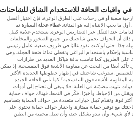
 في واقيات الحافة للاستخدام الشاق للشاحنات
رجية صعبة أو في رحلات على الطرق الوعرة، فإن اختيار أفضل
ول ما يجب الانتباه إليه هو المتانة.
غطاء عجلة السيارة
تم
مات عند التنقّل عبر التضاريس الوعرة. يستخدم علامة كيبل
يضمن ذلك أن الحواف تحمي شاحنتك من جميع الصخور والمخلفات
ويلة جدًا، حتى لو كنت تقود غالبًا في ظروف صعبة. عامل رئيسي
ناسبة بإحكام باستخدام البراغي وتغطي تمامًا فتحة العجلة. وهي
على الطريق. كما تناسب بدقة هياكل العديد من طرازات
 تأكد أيضًا من البحث عن مقاومة الأشعة فوق البنفسجية. إذ يمكن
ّض للشمس. سترغب شاحنتك في إظهار خطوطها الجديدة الأكثر
 المقاومة للأشعة فوق البنفسجية؟ كما تأتي الحافة الجيدة
ات تثبيت مضمّنة في العلبة؛ فلا ينبغي أن تحتاج إلى أدوات
ويقلل من الإحباط. وأخيرًا، فكّر في النمط. فهناك حواف حماية
ثر قوة. وتقدّم كيبل خيارات متعددة من حواف الحماية بتصاميم
حنتك مع توفير حماية ممتازة. واختيار حواف حماية تحتوي على
لأي شيء، وأن تبدو بشكل جيد، وأن تظل محمية من الطين