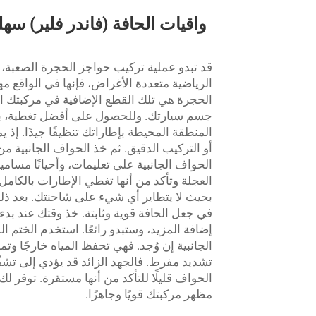
واقيات الحافة (فاندر فلير) سه
قد تبدو عملية تركيب حواجز الحجرة الصعبة، و
الرياضية متعددة الأغراض، فإنها في الواقع 
الحجرة هي تلك القطع الإضافية في مركبتك الت
جسم سيارتك. وللحصول على أفضل تغطية، يج
المنطقة المحيطة بإطاراتك تنظيفًا جيدًا. إذ ي
أو التركيب الدقيق. ثم خذ الحواف الجانبية 
الحواف الجانبية على تعليمات، وأحيانًا مسام
العجلة وتأكد من أنها تغطي الإطارات بالكامل
بحيث لا يتطاير أي شيء على شاحنتك. بعد ذلك
في جعل الحافة قوية وثابتة. خذ وقتك عند بدء 
الجانبية إن وُجد. فهي تحفظ المياه خارجًا وتم
تشديد مفرط. فالجهد الزائد قد يؤدي إلى تشقّق
الحواف قليلًا للتأكد من أنها مستقرة. توفر 
مظهر مركبتك قويًا وجاهزًا.