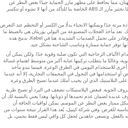
 تقاوم التشقق والبهتان، مما يحافظ على مظهر مآزر الحماية جيدًا بغض النظر عن
الظروف التي تواجهها على الطريق. نحن دائمًا نختبر مآزر الـ ABS الخاصة بنا للتأكد من أنها لا تشوه أو تنكسر
ة مرنة جدًا ويمكنها الانحناء بدلًا من الكسر أو التحطم عند التعرض
. تعد مآخذ العجلات المصنوعة من البولي يوريثان هي بالضبط ما
تحتاجه إذا كنت شخصًا يبحث عن شيء متين وقادر على تحمل الصدمات الشديدة. هنا في Kebel، ندمج هذه
نها توفر حماية ممتازة وتناسب الشاحنة بشكل جيد.
م الألياف الزجاجية التي تكون صلبة وقوية جدًا. ولكن يمكن أن
ة، وغالبًا ما يتطلب تركيبها عناية أكبر من متوسط اهتمام غسالة
Keb إلى اقتراح مواد أخرى للاستخدام اليومي في الطرق الوعرة. فبينما تبدو مآخذ
ض أو استخدامها في التجول في المجمعات التجارية، إلا أنه عندما
د على البلاستيك الذي لن يخيب أملك عندما تصبح الطرق وعرة.
الظروف الجوية. فبعض البلاستيكات تضعف في البرد أو تصبح طرية
ف عديدة لضمان عدم تجمدها أو ذوبانها. وهذا يعني بالنسبة لك أن
شكل ممتاز بغض النظر عن الموسم. يمكن لواقيات الحافة أن
اسبة للغرض. وفي شركة كيبيل، يُعد هذا القرار نتيجة سنوات من
فيه بالفعل. ونسعى جاهدين لجعل كل واقي ليس فقط يحمي، بل