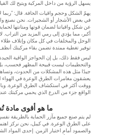
يسهل الرؤية من داخل المركبة ويتيح لك القيادة
يهمّ الشكل وحجم واقيات الحافة. قال: "ربما 
في بعض الأشجار أو الشجيرات. نحن نصنع واقيا
عن شكل واقياتنا لضمان قوتها ومتانتها لحماية
أكبر، مما يؤدي إلى رمي المزيد من التراب. لا 
الوحل والمخلفات في كل مكان وإتلاف طلاء ال
توفير تغطية ممتدة تضمن بقاء مركبتك أنظف وأ
ليس فقط ذلك، بل إن الحواجز الواقية الجيدة 
والتحطيمات ليست قبيحة المظهر فحسب، بل ت
جيدًا مثل هذه المشكلات من الحدوث، وتساهم
يعشقون مغامرات الطرق الوعرة في الهواء ال
ووقت أكثر في استكشاف الطرق الوعرة. وبالتا
الواقع جزء من الدرع الذي يحمي مركبتك عند
ما هو أقوى مادة ت
لم يتم صنع جميع مآزر الحماية بالطريقة نفسه
على الطرق الوعرة. في كيبل، نحن نركز اهتم