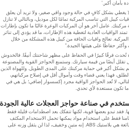
 بأمان أكبر.'
لا يغطي بشكل كافٍ في حالة وجود واقي صغير، ولا تريد أن يعلق
ت كيبل التي تناسب المركبة تمامًا لكل موديل، وبالتالي لا تنازل
 مركبتك. عامل آخر هو أن المركبات الوعرة غالبًا ما تكون بإطارات
تمتد الواقيات العادية لتغطية هذه الإطارات، ما قد يؤدي إلى تناثر
مركبة. تعالج واقيات الحافة من كيبل هذه المشكلة من خلال
كثر حفاظًا على هيئتها الجيدة."
تُحدث فرقًا كبيرًا في الحفاظ على مظهر شاحنتك أنيقًا. فالخدوش
قلل أيضًا من قيمة سيارتك. وستمنع الحواجز القوية والمصنوعة
 بشكل أكبر في حماية مركبتك على المدى الطويل. وللهواة الذين
طلق، فهذا يعني قضاء وقت وأموال أقل في إصلاح مركباتهم،
لي، لا تُعد الحواجز الواقية مجرد إكسسوار إضافي؛ بل هي في
ما تكون مستعدة لأي تحدي.
ُستخدم في صناعة حواجز العجلات عالية الجودة
ا. فقد تبدو بعضها قوية، لكنها تتفكك بعد اصطدامات قليلة فقط
امنا فقط على استخدام مواد يمكنها تحمل الاستخدام المكثف
والصمود أمام اختبار الزمن. إحدى المواد الشائعة هي بلاستيك ABS. إنه متين وخفيف، لذا لن يثقل وزنه على