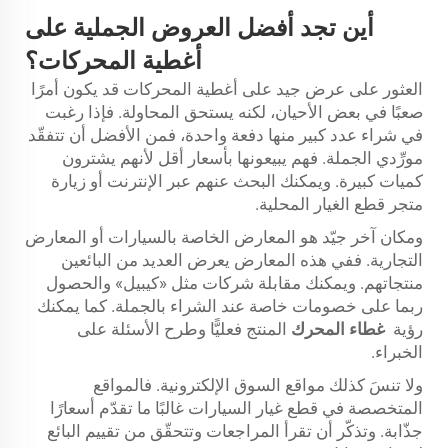
أين تجد أفضل العروض الجملية على
أغطية المحركات؟
العثور على عرض جيد على أغطية المحركات قد يكون أمرًا
صعبًا في بعض الأحيان، لكنه يستحق المحاولة. فإذا رغبت
في شراء عدد كبير منها دفعة واحدة، فمن الأفضل أن تتفقّد
مورِّدي الجملة. فهم يبيعونها بأسعار أقل لأنهم يشترون
كميات كبيرة. ويمكنك البحث عنهم عبر الإنترنت أو زيارة
متجر قطع الغيار المحلية.
ومكان آخر جيّد هو المعارض الخاصة بالسيارات أو المعارض
التجارية. ففي هذه المعارض يعرض العديد من البائعين
منتجاتهم. ويمكنك مقابلة شركات مثل «كيبيل» والحصول
ربما على خصومات خاصة عند الشراء بالجملة. كما يمكنك
رؤية
غطاء المحرك
المنتج فعليًّا وطرح الأسئلة على
الخبراء.
ولا تنسَ كذلك مواقع السوق الإلكترونية. فالمواقع
المتخصصة في قطع غيار السيارات غالبًا ما تقدّم أسعارًا
جذّابة. وتذكّر أن تقرأ المراجعات وتتحقّق من تقييم البائع