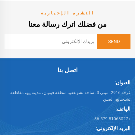
النشرة الإخبارية
من فضلك اترك رسالة معنا
اتصل بنا
العنوان:
غرفة 2916، مبنى 3، ساحة تشونغفو، منطقة فوتيان، مدينة ييو، مقاطعة
تشيجيانغ، الصين
الهاتف:
+86-579-81068027
البريد الإلكتروني: