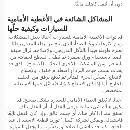
دون أن تُثقل كاهلك ماليًّا.
المشاكل الشائعة في الأغطية الأمامية
للسيارات وكيفية حلّها
قد تواجه الأغطية الأمامية للسيارات أحيانًا بعض المشكلات.
ومن أكثرها شيوعًا الصدأ، الذي ينتج عن بقاء المعدن رطبًا
لفترة طويلة فيبدأ بالتآكل التدريجي. ولإصلاحه، تُزال طبقة
الصدأ باستخدام ورق صنفرة ثم يُطلَى السطح لحمايته من
التفاقم. ومن المشكلات الأخرى التحدّب (الانبعاج)، الذي قد
يحدث بسبب حبات البرد أو اصطدام خفيف. ولإصلاح
الانبعاج، يُسخّن الجزء المتأثر ثم يُدفع برفق من الخلف
للخارج. أما إذا كان الانبعاج كبيرًا، فيُفضَّل حينها الاستعانة
بمتخصص.
أحيانًا لا يُغلق الغطاء الأمامي للسيارة بشكل صحيح. قد
يكون هناك شيء ما عالق في القفل أو أن القفل تالف.
تحقق مما إذا كان هناك أي جسم عالق، وإذا كان القفل تالِفًا
فاستبدله. ويمكن لشركة "كيبيل" توريد قطعة الاستبدال عند
الحاجة. كما قد يتلاشى الطلاء أو يتقشّر، مما يجعل السيارة