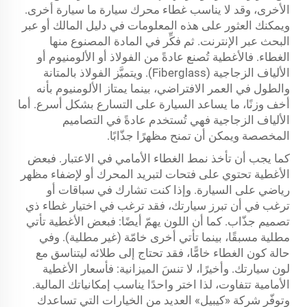
الأخرى، وقد لا يناسب غطاء محرك سيارة ما سيارة أخرى.
ويمكنك العثور على هذه المعلومات في دليل المالك أو عبر
البحث عبر الإنترنت. ثم فكِّر في المادة المصنوع منها
الغطاء. فالأغطية تُصنع عادةً من الفولاذ أو الألومنيوم أو
الألياف الزجاجية (Fiberglass). ويتميَّز الفولاذ بالمتانة
والطول في العمر الافتراضي، بينما يمتاز الألومنيوم بأنه
أخف وزنًا، ما يساعد السيارة على التسارع بشكل أسرع. أما
الألياف الزجاجية فهي تُستخدم عادةً في التصاميم
المخصصة ويمكن أن تمنح مظهرًا جذّابًا.
كما يجب أن تأخذ نمط الغطاء الأمامي في الاعتبار. فبعض
الأغطية تحتوي على فتحات لتبريد المحرك أو لإضفاء مظهر
رياضي على السيارة. وإذا كنت تشارك في سباقات أو
ترغب في أن تبرز سيارتك، فقد ترغب في اختيار غطاء ذي
تصميم جذّاب. كما أن اللون يهمّ أيضًا: فبعض الأغطية تأتي
مطلية مسبقًا، بينما تأتي أخرى خامّة (غير مطلية). وفي
حالة كون الغطاء خامًّا، فقد تحتاج إلى طلائه ليتناسق مع
لون سيارتك. وأخيرًا، لا تنسَ الميزانية: فأسعار الأغطية
الأمامية تتفاوت، لذا اختر واحدًا يناسب إمكانياتك المالية.
وتوفّر شركة «كيبيل» العديد من الخيارات التي تساعدك