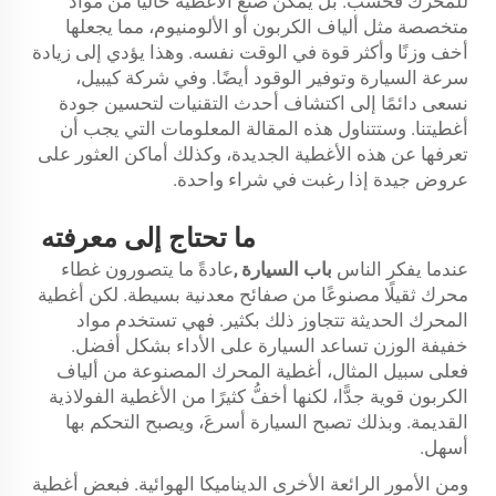
للمحرك فحسب. بل يمكن صنع الأغطية حاليًّا من مواد
متخصصة مثل ألياف الكربون أو الألومنيوم، مما يجعلها
أخف وزنًا وأكثر قوة في الوقت نفسه. وهذا يؤدي إلى زيادة
سرعة السيارة وتوفير الوقود أيضًا. وفي شركة كيبيل،
نسعى دائمًا إلى اكتشاف أحدث التقنيات لتحسين جودة
أغطيتنا. وستتناول هذه المقالة المعلومات التي يجب أن
تعرفها عن هذه الأغطية الجديدة، وكذلك أماكن العثور على
عروض جيدة إذا رغبت في شراء واحدة.
ما تحتاج إلى معرفته
عندما يفكر الناس
باب السيارة
,
عادةً ما يتصورون غطاء
محرك ثقيلًا مصنوعًا من صفائح معدنية بسيطة. لكن أغطية
المحرك الحديثة تتجاوز ذلك بكثير. فهي تستخدم مواد
خفيفة الوزن تساعد السيارة على الأداء بشكل أفضل.
فعلى سبيل المثال، أغطية المحرك المصنوعة من ألياف
الكربون قوية جدًّا، لكنها أخفُّ كثيرًا من الأغطية الفولاذية
القديمة. وبذلك تصبح السيارة أسرعَ، ويصبح التحكم بها
أسهل.
ومن الأمور الرائعة الأخرى الديناميكا الهوائية. فبعض أغطية