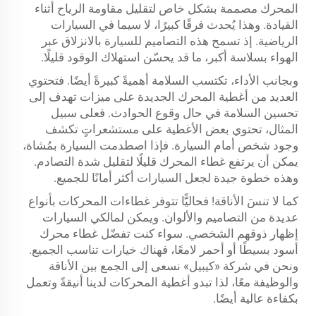
المحرك مصممة بشكل خاص لتقليل مقاومة الرياح أثناء
القيادة. وهذا يُحدث فرقًا كبيرًا، لا سيما في السيارات
الرياضية. إذ تسمح هذه التصاميم للسيارة بالانزلاق عبر
الهواء بسلاسة أكبر، ما قد يحسّن استهلاك الوقود قليلًا.
وبجانب الأداء، تكتسب السلامة أهميةً كبيرةً أيضًا. فتحتوي
العديد من أغطية المحرك الجديدة على ميزات تهدف إلى
تحسين السلامة في حال وقوع الحوادث. فعلى سبيل
المثال، تحتوي بعض الأغطية على مستشعراتٍ تكشف
وجود شخص أمام السيارة. فإذا اصطدمت السيارة بمُشاة،
يمكن أن يرتفع غطاء المحرك قليلًا لتقليل شدة التصادم.
وهذه خطوة جيدة لجعل السيارات أكثر أمانًا للجميع.
كما لا تنسَ الأناقة! فحاليًّا تتوفر غطاءات المحركات بأنواع
عديدة من التصاميم والألوان. ويمكن لمالكي السيارات
إظهار ذوقهم الشخصي. سواء كنت تفضّل غطاء محرك
أسود بسيطًا أو أحمر لامعًا، فهناك خيارات تناسب الجميع.
ونحن في شركة «كيبيل» نسعى إلى الجمع بين الأناقة
والوظيفة معًا، لذا تبدو أغطية المحركات لدينا أنيقةً وتعمل
بكفاءة عالية أيضًا.