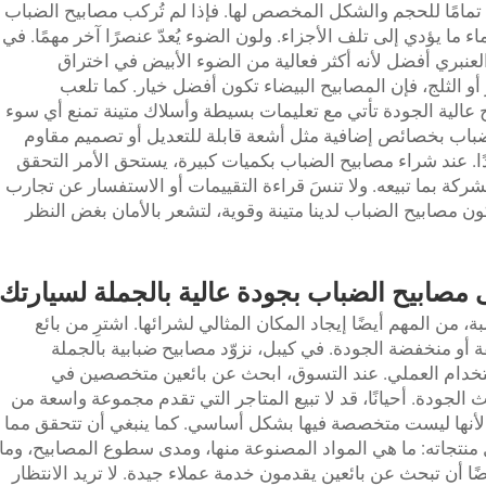
تمامًا للحجم والشكل المخصص لها. فإذا لم تُركب مصابيح الضباب
 يؤدي إلى تلف الأجزاء. ولون الضوء يُعدّ عنصرًا آخر مهمًا. في
لعنبري أفضل لأنه أكثر فعالية من الضوء الأبيض في اختراق
أو الثلج، فإن المصابيح البيضاء تكون أفضل خيار. كما تلعب
يح عالية الجودة تأتي مع تعليمات بسيطة وأسلاك متينة تمنع أي سوء
ضباب بخصائص إضافية مثل أشعة قابلة للتعديل أو تصميم مقاوم
. عند شراء مصابيح الضباب بكميات كبيرة، يستحق الأمر التحقق
كة بما تبيعه. ولا تنسَ قراءة التقييمات أو الاستفسار عن تجارب
 نحرص على أن تكون مصابيح الضباب لدينا متينة وقوية، لتشعر بالأمان بغض النظر
مصابيح الضباب بجودة عالية بالجملة لسيارتك
ة، من المهم أيضًا إيجاد المكان المثالي لشرائها. اشترِ من بائع
أو منخفضة الجودة. في كيبل، نزوّد مصابيح ضبابية بالجملة
ستخدام العملي. عند التسوق، ابحث عن بائعين متخصصين في
الجودة. أحيانًا، قد لا تبيع المتاجر التي تقدم مجموعة واسعة من
 لأنها ليست متخصصة فيها بشكل أساسي. كما ينبغي أن تتحقق مما
ل منتجاته: ما هي المواد المصنوعة منها، ومدى سطوع المصابيح، وما
 أن تبحث عن بائعين يقدمون خدمة عملاء جيدة. لا تريد الانتظار