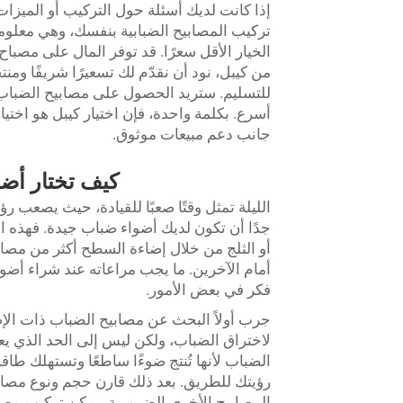
إذا كانت لديك أسئلة حول التركيب أو الميزات. 
تركيب المصابيح الضبابية بنفسك، وهي معلومات 
الخيار الأقل سعرًا. قد توفر المال على مصباح
من كيبل، نود أن نقدّم لك تسعيرًا شريفًا و
للتسليم. ستريد الحصول على مصابيح الضباب
أسرع. بكلمة واحدة، فإن اختيار كيبل هو اختيار
جانب دعم مبيعات موثوق.
كيف تختار أضوا
الليلة تمثل وقتًا صعبًا للقيادة، حيث يصعب 
جدًا أن تكون لديك أضواء ضباب جيدة. فهذه 
أمام الآخرين. ما يجب مراعاته عند شراء أضوا
فكر في بعض الأمور.
جرب أولاً البحث عن مصابيح الضباب ذات الإض
الضباب لأنها تُنتج ضوءًا ساطعًا وتستهلك طاق
رؤيتك للطريق. بعد ذلك قارن حجم ونوع مصا
المصابيح الأخرى الضرورية. يمكن تركيب مصا