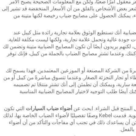
معقول أمرًا صعبًا، ولكن مع المعلومات الصحيحة يصبح الأمر
يشعر بعض الأشخاص بالقلق من أن الأسعار المنخفضة قد تشير إلى
اء، يمكنك الحصول على مصابيح ضباب رخيصة لكنها متينة من
ابية أنك تستطيع الوثوق بعلامة تجارية رائدة مثل كيبل عند
 جودة عالية وتحمل علامة تجارية، ولكنها ليست مكلفة للغاية.
ل، لكنهم يريدون أيضًا أن تكون المصابيح الضبابية متينة وتضمن لك
بتك. وعندما تشترِ مصابيح الضباب بالجملة من كيبل، فإنك توفر
رةً من الشركة المصنعة أو الموزعين المعتمدين. فهذا يسمح لك
 أو تجار التجزئة الصغار. وعندما تتسوق مباشرةً من كيبل أو من
ة سارية، ويمكنك أن تطمئن إلى أنك تشترِ منتجًا تم تصميمه
 أيضًا طلب التوجيه لاختيار المصابيح الضبابية المناسبة
المنتج قبل الشراء. ابحث عن
أضواء ضباب السيارات
التي تكون
ساطعة وسهلة التركيب ومقاومة للعوامل الجوية. قدمت Kebel وصفًا تفصيليًا لأضواء الضباب الخاصة بها، لذلك
 أن يساعدك ذلك في تجنب أي مفاجآت والتأكد من أن أضواء
بالفعل.