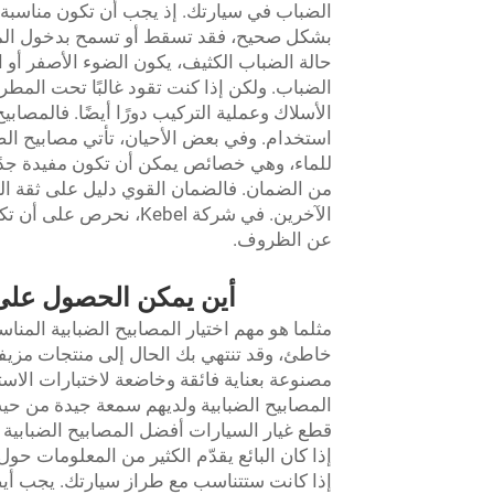
الضباب في سيارتك. إذ يجب أن تكون مناسبة 
بشكل صحيح، فقد تسقط أو تسمح بدخول الماء ما
حالة الضباب الكثيف، يكون الضوء الأصفر أو ا
الضباب. ولكن إذا كنت تقود غالبًا تحت المطر 
الأسلاك وعملية التركيب دورًا أيضًا. فالمصاب
استخدام. وفي بعض الأحيان، تأتي مصابيح ال
للماء، وهي خصائص يمكن أن تكون مفيدة جدًا
من الضمان. فالضمان القوي دليل على ثقة الشر
الآخرين. في شركة Kebel،
عن الظروف.
أين يمكن الحصول على 
مثلما هو مهم اختيار المصابيح الضبابية المناسب
خاطئ، وقد تنتهي بك الحال إلى منتجات مزيفة 
مصنوعة بعناية فائقة وخاضعة لاختبارات الا
المصابيح الضبابية ولديهم سمعة جيدة من حيث 
قطع غيار السيارات أفضل المصابيح الضبابية
إذا كان البائع يقدّم الكثير من المعلومات حو
إذا كانت ستتناسب مع طراز سيارتك. يجب أيضًا