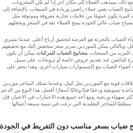
ع ذلك، سيذهب العملاء إلى مكان آخر إذا لم تكن المخزونات
ح الضباب يعني عملاء راضين وزيادة في المبيعات. بالإضافة إلى
 كبيرة تكون عمومًا من علامات تجارية معروفة وموثوقة مثل
بيع مصباح ضباب عالي الجودة يمنح العملاء ثقة في المتجر ويجعلهم
واء الضباب بالتجزئة هو الفرصة لتحقيق أرباح أعلى. عندما تشتري
قل، وبالتالي يمكن للموردين تمرير سعر منخفض إليك مع تحقيقهم
ك المزيد من المنتجات.
مصابيح الضباب للمركبات
يمكن أن تكون
تازة للبائعين عند تقديم عروض خاصة أو ترويجات. على سبيل
اء أضواء الضباب مع إكسسوارات سيارات أخرى. وهذا يحفز على
علاقات قوية مع الموردين مثل كيبل. وعندما تمتلك المتاجر موردين
ة تسويقية ودعمًا فنيًا وغالبًا أسعارًا أفضل. هذا النوع من الدعم
ثر سهولة وربحية. ومع أخذ جميع هذه الاعتبارات في الاعتبار، فإن
منطقيًا للمتاجر التقليدية التي ترغب في تنمية سمعة أعمالها
ح ضباب بسعر مناسب دون التفريط في الجودة