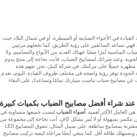
القيادة في الأجواء الضبابية أو الممطرة، أو في شمال البلاد حيث
. فهي تساعد السائقين على رؤية الطريق، كما تجعلهم مرئيين
ب المناسبة أمرًا صعبًا. فهناك العديد من الأنواع والتصاميم، ولا
جوية. وعند شرائك لمصابيح الضباب، فأنت بحاجة إلى منتج يدوم
كون مظهره جميلًا على مركبتك. في شركة كيبل، نحن نفهم هذه
ة الجودة توفر رؤية واضحة في مختلف ظروف القيادة. اليوم، نقدم
 عن مصابيح ضباب تناسب سيارتك تمامًا وتساعدك على البقاء
 عند شراء أفضل مصابيح الضباب بكميات كبيرة
ي العامل الأكثر أهمية.
أضواء الضباب
ليست جميعها متساوية في
تنكسر بسهولة أو لا تُنير بشكل كافٍ. أنت بحاجة إلى مجموعة من
مصابيح الضباب ذات عدسات قوية وواضحة، مقترنة بمصابيح ساطعة. على سبيل المثال، تتفوق المصابيح LED
 وتستهلك طاقة أقل. كما ينبغي أيضًا مراعاة كيفية تركيب مصابيح