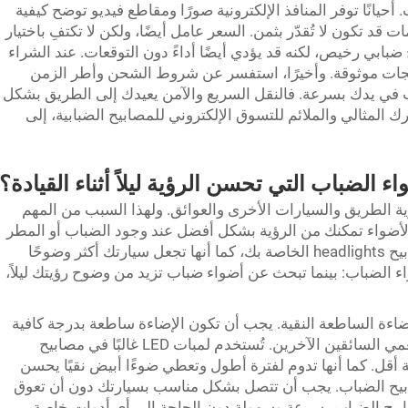
أحيانًا توفر المنافذ الإلكترونية صورًا ومقاطع فيديو توضح كيفية
قد تكون لا تُقدّر بثمن. السعر عامل أيضًا، ولكن لا تكتفِ باختيار
 ضبابي رخيص، لكنه قد يؤدي أيضًا أداءً دون التوقعات. عند الشراء
منتجات موثوقة. وأخيرًا، استفسر عن شروط الشحن وأطر الزمن
 في يدك بسرعة. فالنقل السريع والآمن يعيدك إلى الطريق بشكل
ك المثالي والملائم للتسوق الإلكتروني للمصابيح الضبابية، إلى
ء الضباب التي تحسن الرؤية ليلاً أثناء القيادة؟
رؤية الطريق والسيارات الأخرى والعوائق. ولهذا السبب من المهم
الأضواء تمكنك من الرؤية بشكل أفضل عند وجود الضباب أو المطر
أو الثلج من خلال إضاءة السطح أكثر من مصابيح headlights الخاصة بك، كما أنها تجعل سيارتك أكثر وضوحًا
ء الضباب: بينما تبحث عن أضواء ضباب تزيد من وضوح رؤيتك ليلاً،
اءة الساطعة النقية. يجب أن تكون الإضاءة ساطعة بدرجة كافية
لاختراق الضباب، ولكن ليس إلى الحد الذي يعمي السائقين الآخرين. تُستخدم لمبات LED غالبًا في مصابيح
ة أقل. كما أنها تدوم لفترة أطول وتعطي ضوءًا أبيض نقيًا يحسن
بيح الضباب. يجب أن تتصل بشكل مناسب بسيارتك دون أن تعوق
بيح الضباب بسرعة وسهولة دون الحاجة إلى أي أدوات خاصة.