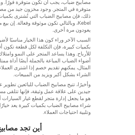
مصابيح ضباب، يجب أن تكون متوفرة فورًا. وم
متوفرة في المتجر. وجود مخزون جيد من مصابي
ذلك، فإن مصابيح الضباب التي تُشترى بكميات
Kebel، وبالتالي تكون موثوقة وفعالة. إن 
يعودون مرة أخرى.
السبب الآخر وراء كون هذا الخيار مناسبًا لأض
بكميات كبيرة، فإن التكلفة لكل قطعة تكون أ
للأرباح. وهذا يساعد المتجر على النمو وامتلا
أضواء الضباب المباعة بالجملة أيضًا أداة مم
المثال، يمكنهم تقديم خصم إذا اشترى العمل
الشراء بشكل أكبر ويزيد من المبيعات.
وأخيرًا، تتيح مصابيح الضباب للبائعين تطوير 
جيدين على علاقة عمل وثيقة، فإنها تتلقى مساعد
هو ما يجعل إدارة متجر لقطع غيار السيارات أك
شراء مصابيح الضباب بكميات كبيرة يعد خيارًا 
وتلبية احتياجات العملاء.
أين تجد مصابي