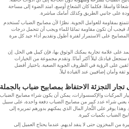
شعاعًا واسعًا. فكلما كان الشعاع أوسع، امتد الضوء إلى مساحة
ودة على جانبي الطريق وكذلك أمامك مباشرة.
تمتع بمقاومة للعوامل الجوية. نظرًا لأن مصابيح الضباب تُستخدم
، فيجب أن تكون مقاومة تمامًا للماء ويجب أن تتحمل درجات
المصابيح على الاستمرار لفترة أطول وتقديم أداء جيد كل مرة
مد على علامة تجارية يمكنك الوثوق بها، فإن كيبل هي الحل. إن
جعل قيادتك ليلاً أكثر أمانًا. وتقدم مجموعة من الخيارات
قين على الرؤية في الظروف الجوية الصعبة. باختيار أفضل
 وأمان إضافيين عند القيادة ليلاً.
تجار التجزئة الاحتفاظ بمصابيح ضباب بالجملة
طع غيار المركبات والإكسسوارات، يمكن أن يكون شراء مصابيح الضباب
ملة يعني شراء عدد كبير من مصابيح الضباب دفعة واحدة، على سبيل
كل مصباح. وهذا يوفر على التُّجار المال الذي يمكنهم بدورهم تمريره إلى
يح الضباب بكميات كبيرة.
كبيرة من المخزون حتى لا ينفد لديهم. عندما يحتاج العميل إلى