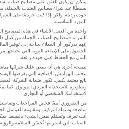
يمكن أن يكون العثور على مصابيح ضباب بسعر 
بسيطًا! عند شراء مصابيح الضباب بالجملة، 
جودة رديئة. ولكن إذا كنت حريصًا على الشر
المورد المناسب.
واحدة من أفضل الأشياء في هذه المصابيح الضب
الشراء. فمصابيح الضباب بالجملة من كيبل ذات
إنهم يدركون أن العملاء بحاجة إلى توفير الما
الحصول على الإضاءة القوية التي يحتاجها مرك
المال مع الحفاظ على جودة رائعة.
نصيحة أخرى هي أنه ينبغي عليك شرائها مباش
بتجنب الهوامش الإضافية التي يفرضها الوسطاء
بائع معتمد لكيبل، تكون ضمانة الشركة المصنع
وتطويره للاستخدام الفردي الموثوق. كما يمكنك
لاستخدامك الشخصي أو التجاري.
من الضروري أيضًا فحص المراجعات وتفاصيل 
أنت تعرف وتستلم نفس الشيء بالضبط. يمكن
الضباب التي اشتريتها تُحسّن السلامة والرؤية 