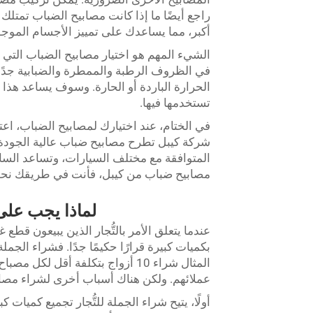
راجع أيضًا ما إذا كانت مصابيح الضباب تمتلك 
أكبر، مما يساعدك على تمييز الأجسام الموج
الشيء المهم هو اختيار مصابيح الضباب التي ت
في الظروف الرطبة والممطرة والضبابية جدًا
الحرارة الباردة أو الحارة. وسوف يساعد هذا 
تستخدمها فيها.
في الختام، عند اختيارك لمصابيح الضباب، اعت
شركة كيبل تطرح مصابيح ضباب عالية الجودة ست
المتوافقة مع مختلف السيارات، وتساعد السائ
مصابيح ضباب من كيبل، فأنت في طريقك نحو ثقة
لماذا يجب على 
عندما يتعلق الأمر بالتُّجار الذين يبيعون ق
بكميات كبيرة قرارًا حكيمًا جدًا. فشراء الج
المثال شراء 10 أزواج بتكلفة أقل ل
عملائهم. ولكن هناك أسباب أخرى لشراء مصاب
أولًا، يتيح شراء الجملة للتُّجار تجميع كميات 